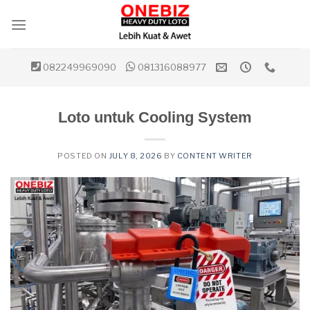
Skip
to
content
082249969090
081316088977
Loto untuk Cooling System
POSTED ON
JULY 8, 2026
BY
CONTENT WRITER