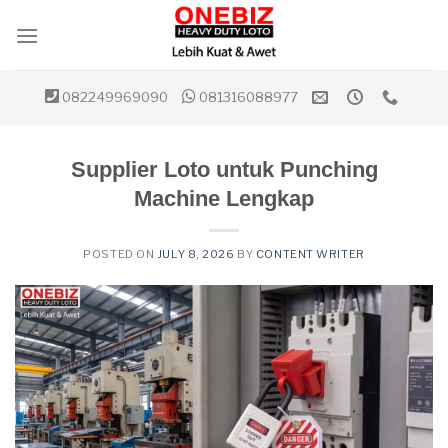
Skip
to
content
082249969090
081316088977
Supplier Loto untuk Punching
Machine Lengkap
POSTED ON
JULY 8, 2026
BY
CONTENT WRITER