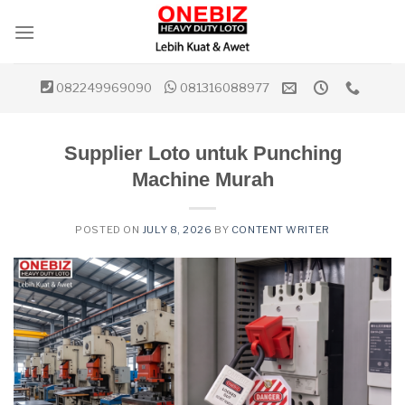
Skip
to
content
082249969090
081316088977
Supplier Loto untuk Punching
Machine Murah
POSTED ON
JULY 8, 2026
BY
CONTENT WRITER