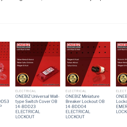
ELECTRICAL
ELECTRICAL
ELECT
ONEBIZ Universal Wall-
ONEBIZ Miniature
ONEB
DD53
type Switch Cover OB
Breaker Lockout OB
Lock
P
14-BDD23
14-BDD04
EMER
ELECTRICAL
ELECTRICAL
LOCK
LOCKOUT
LOCKOUT