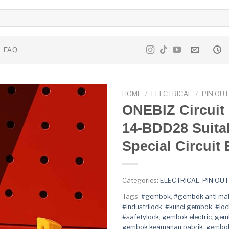
FAQ
HOME
/
ELECTRICAL
/
PIN OU
ONEBIZ Circuit
14-BDD28 Suita
Special Circuit
Categories:
ELECTRICAL
,
PIN OU
Tags:
#gembok
,
#gembok anti mal
#industrilock
,
#kunci gembok
,
#loc
#safetylock
,
gembok electric
,
gemb
gembok keamanan pabrik
,
gembok 