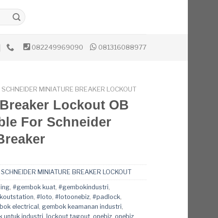
082249969090
081316088977
T SCHNEIDER MINIATURE BREAKER LOCKOUT
 Breaker Lockout OB
ble For Schneider
 Breaker
T SCHNEIDER MINIATURE BREAKER LOCKOUT
ing
,
#gembok kuat
,
#gembokindustri
,
koutstation
,
#loto
,
#lotoonebiz
,
#padlock
,
ok electrical
,
gembok keamanan industri
,
untuk industri
,
lockout tagout
,
onebiz
,
onebiz