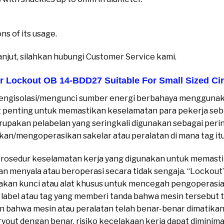
ns of its usage.
anjut, silahkan hubungi Customer Service kami.
r Lockout OB 14-BDD27 Suitable For Small Sized Cir
engisolasi/mengunci sumber energi berbahaya menggunaka
t penting untuk memastikan keselamatan para pekerja se
upakan pelabelan yang seringkali digunakan sebagai per
an/mengoperasikan sakelar atau peralatan di mana tag itu
prosedur keselamatan kerja yang digunakan untuk memasti
kan menyala atau beroperasi secara tidak sengaja. “Lockou
an kunci atau alat khusus untuk mencegah pengoperasian 
abel atau tag yang memberi tanda bahwa mesin tersebut ti
 bahwa mesin atau peralatan telah benar-benar dimatikan
ut dengan benar, risiko kecelakaan kerja dapat diminimal