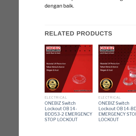
dengan baik.
RELATED PRODUCTS
TRICAL
ELECTRICAL
ELECTRICAL
IZ Multifunction
ONEBIZ Switch
ONEBIZ Switch
uit Breaker
Lockout OB 14-
Lockout OB 14-B
kout OB 14-BDD14
BDD53-2 EMERGENCY
EMERGENCY STO
ature Circuit
STOP LOCKOUT
LOCKOUT
ker Lockout