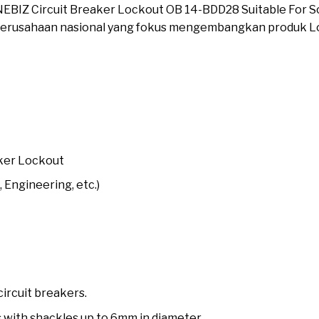
ONEBIZ Circuit Breaker Lockout OB 14-BDD28 Suitable For Sc
perusahaan nasional yang fokus mengembangkan produk L
ker Lockout
 Engineering, etc.)
circuit breakers.
with shackles up to 6mm in diameter.