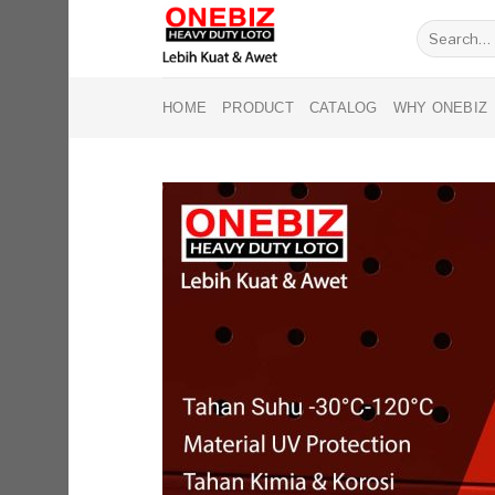
Skip
Search
to
for:
content
HOME
PRODUCT
CATALOG
WHY ONEBIZ