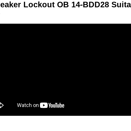
reaker Lockout OB 14-BDD28 Suita
r
t Breaker Lockout OB 14-BDD28 Suitable For Schneider Spec