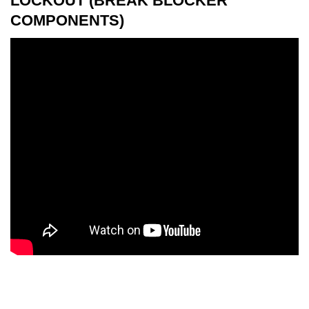
LOCKOUT (BREAK BLOCKER
COMPONENTS)
Jual ONEBIZ ELECTRICAL LOCKOUT OB 14-BDD22
480V-600V BREAKER LOCKOUT (BREAK BLOCKER
COMPONENTS)