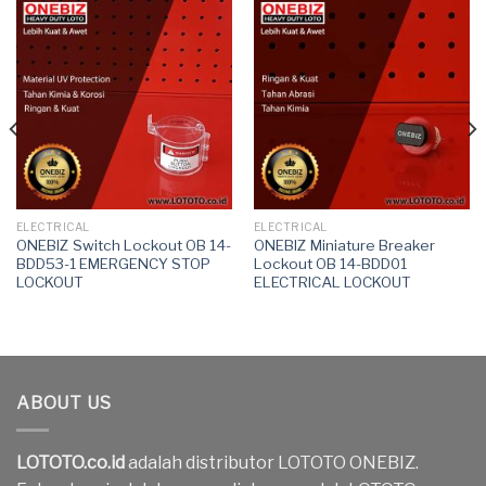
ELECTRICAL
ELECTRICAL
ONEBIZ Switch Lockout OB 14-
ONEBIZ Miniature Breaker
BDD53-1 EMERGENCY STOP
Lockout OB 14-BDD01
LOCKOUT
ELECTRICAL LOCKOUT
ABOUT US
LOTOTO.co.id
adalah distributor LOTOTO ONEBIZ.