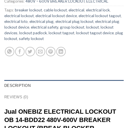
Categories:
480V ~ 600V BREAKER LOCKOUT
,
ELECTRICAL
Tags:
breaker lockout
,
cable lockout
,
electrical
,
electrical lock
,
electrical lockout
,
electrical lockout device
,
electrical lockout tagout
,
electrical loto
,
electrical plug
,
electrical plug lockout
,
electrical plug
lockout device
,
electrical safety
,
group lockout
,
lockout
,
lockout
devices
,
lockout padlock
,
lockout tagout
,
lockout tagout device
,
plug
lockout
,
safety lockout
DESCRIPTION
REVIEWS (0)
Jual ONEBIZ ELECTRICAL LOCKOUT
OB 14-BDD22 480V-600V BREAKER