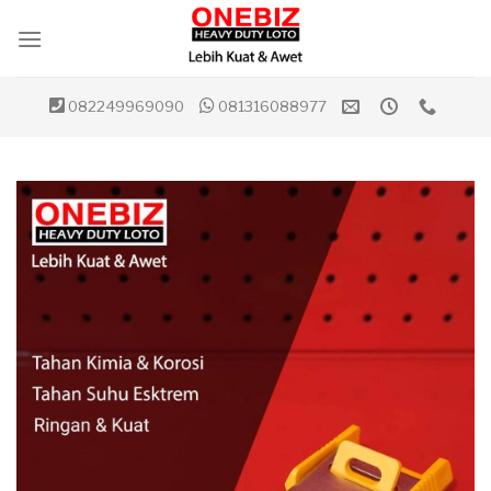
Skip
to
content
082249969090
081316088977