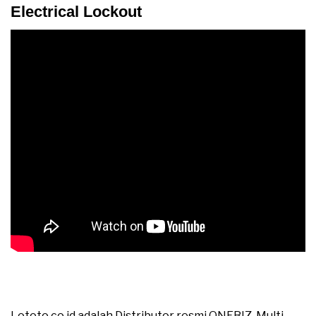
Electrical Lockout
Jual ONEBIZ Multi-purpose Industrial Electrical
Lockout OB 14-BDD81-1 Electrical Lockout
Lototo.co.id adalah Distributor resmi ONEBIZ Multi-