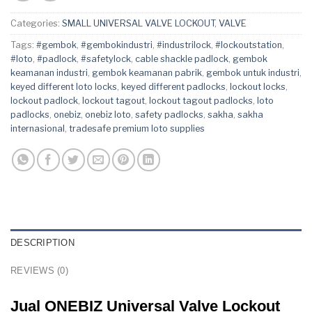
Categories:
SMALL UNIVERSAL VALVE LOCKOUT
,
VALVE
Tags:
#gembok
,
#gembokindustri
,
#industrilock
,
#lockoutstation
,
#loto
,
#padlock
,
#safetylock
,
cable shackle padlock
,
gembok
keamanan industri
,
gembok keamanan pabrik
,
gembok untuk industri
,
keyed different loto locks
,
keyed different padlocks
,
lockout locks
,
lockout padlock
,
lockout tagout
,
lockout tagout padlocks
,
loto
padlocks
,
onebiz
,
onebiz loto
,
safety padlocks
,
sakha
,
sakha
internasional
,
tradesafe premium loto supplies
DESCRIPTION
REVIEWS (0)
Jual ONEBIZ Universal Valve Lockout