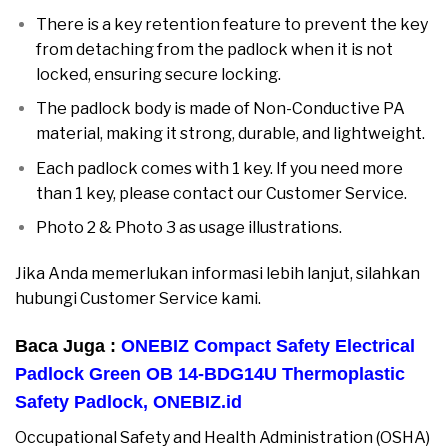
There is a key retention feature to prevent the key
from detaching from the padlock when it is not
locked, ensuring secure locking.
The padlock body is made of Non-Conductive PA
material, making it strong, durable, and lightweight.
Each padlock comes with 1 key. If you need more
than 1 key, please contact our Customer Service.
Photo 2 & Photo 3 as usage illustrations.
Jika Anda memerlukan informasi lebih lanjut, silahkan
hubungi Customer Service kami.
Baca Juga :
ONEBIZ Compact Safety Electrical
Padlock Green OB 14-BDG14U Thermoplastic
Safety Padlock
,
ONEBIZ.id
Occupational Safety and Health Administration (OSHA)