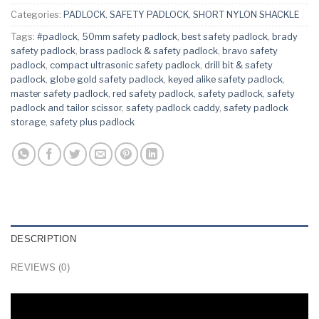
Categories:
PADLOCK
,
SAFETY PADLOCK
,
SHORT NYLON SHACKLE
Tags:
#padlock
,
50mm safety padlock
,
best safety padlock
,
brady
safety padlock
,
brass padlock & safety padlock
,
bravo safety
padlock
,
compact ultrasonic safety padlock
,
drill bit & safety
padlock
,
globe gold safety padlock
,
keyed alike safety padlock
,
master safety padlock
,
red safety padlock
,
safety padlock
,
safety
padlock and tailor scissor
,
safety padlock caddy
,
safety padlock
storage
,
safety plus padlock
DESCRIPTION
REVIEWS (0)