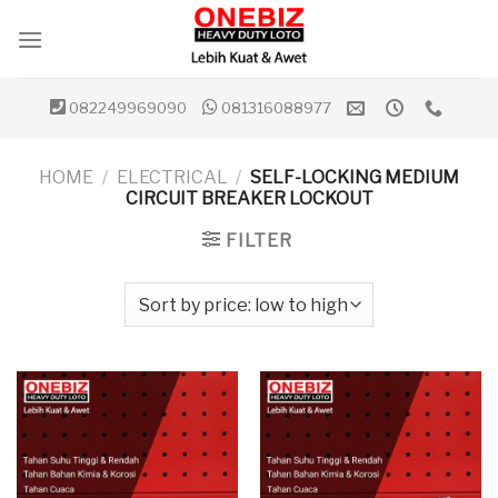
Skip
to
content
082249969090
081316088977
HOME
/
ELECTRICAL
/
SELF-LOCKING MEDIUM
CIRCUIT BREAKER LOCKOUT
FILTER