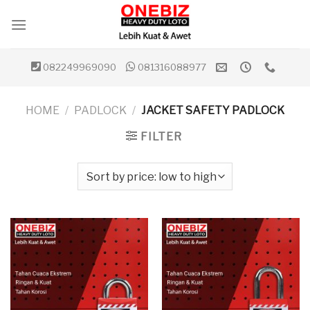
Skip
to
content
082249969090
081316088977
HOME
/
PADLOCK
/
JACKET SAFETY PADLOCK
FILTER