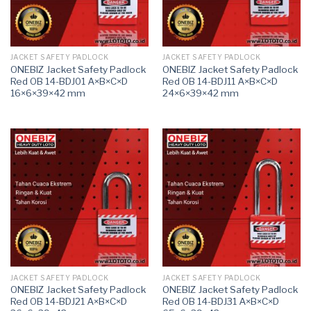
JACKET SAFETY PADLOCK
JACKET SAFETY PADLOCK
ONEBIZ Jacket Safety Padlock
ONEBIZ Jacket Safety Padlock
Red OB 14-BDJ01 A×B×C×D
Red OB 14-BDJ11 A×B×C×D
16×6×39×42 mm
24×6×39×42 mm
JACKET SAFETY PADLOCK
JACKET SAFETY PADLOCK
ONEBIZ Jacket Safety Padlock
ONEBIZ Jacket Safety Padlock
Red OB 14-BDJ21 A×B×C×D
Red OB 14-BDJ31 A×B×C×D