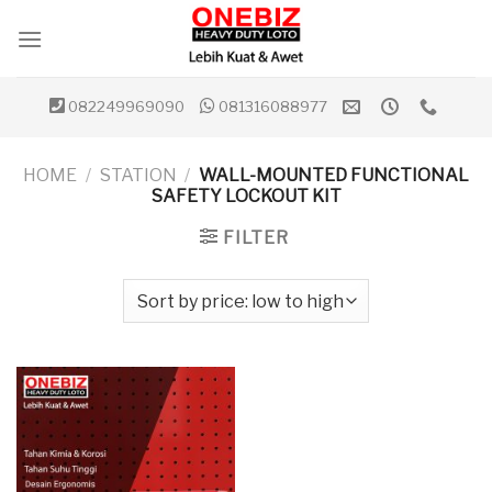
Skip
to
content
082249969090
081316088977
HOME
/
STATION
/
WALL-MOUNTED FUNCTIONAL
SAFETY LOCKOUT KIT
FILTER