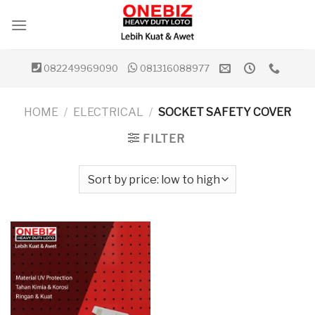
Skip
to
content
082249969090
081316088977
HOME
/
ELECTRICAL
/
SOCKET SAFETY COVER
FILTER