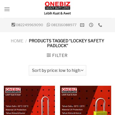
Skip
to
content
082249969090
081316088977
HOME
/
PRODUCTS TAGGED “LOCKEY SAFETY
PADLOCK”
FILTER