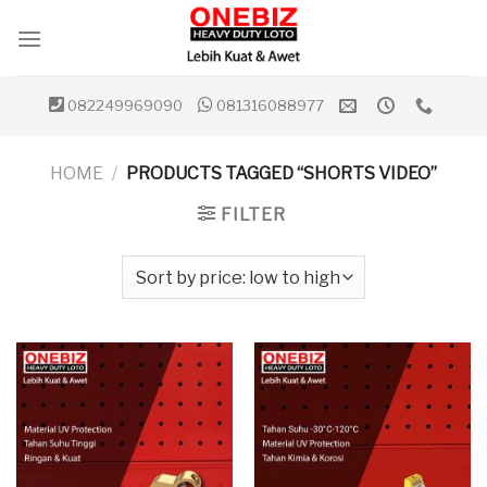
Skip
to
content
082249969090
081316088977
HOME
/
PRODUCTS TAGGED “SHORTS VIDEO”
FILTER