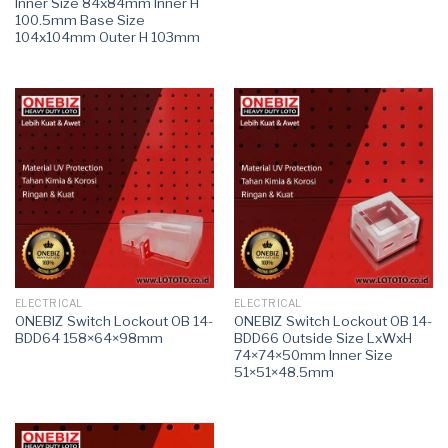
Inner Size 84x84mm Inner H
100.5mm Base Size
104x104mm Outer H 103mm
ELECTRICAL
ELECTRICAL
ONEBIZ Switch Lockout OB 14-
ONEBIZ Switch Lockout OB 14-
BDD64 158×64×98mm
BDD66 Outside Size LxWxH
74×74×50mm Inner Size
51×51×48.5mm